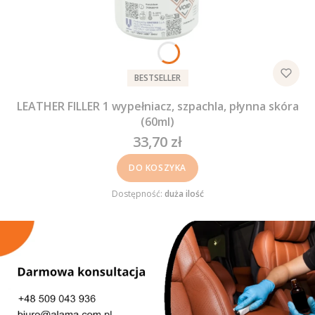
BESTSELLER
LEATHER FILLER 1 wypełniacz, szpachla, płynna skóra
(60ml)
33,70 zł
Cena
DO KOSZYKA
Dostępność:
duża ilość