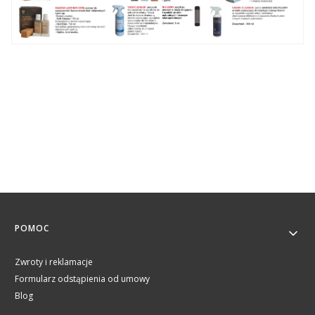
Linki w stopce
POMOC
Zwroty i reklamacje
Formularz odstąpienia od umowy
Blog