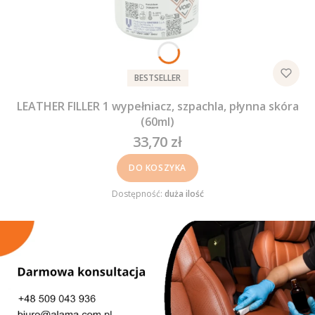
BESTSELLER
LEATHER FILLER 1 wypełniacz, szpachla, płynna skóra
(60ml)
33,70 zł
Cena
DO KOSZYKA
Dostępność:
duża ilość