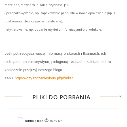
Może obejmować m.in. takie czynności jak:
- przepakowywanie, np. zapakowanie produktu w nowe opakowanie (np. z
opakowania zbiorczego na detaliczne),
- etykietowanie, np. dodanie etykiet z informacjami o produkcie.
Jeśli potrzebujesz więcej informacji o skórach i tkaninach, ich
rodzajach, charakterystyce, pielęgnacji, wadach i zaletach itd. to
koniecznie przejrzyj naszego bloga
>>>>
https://czyszczenieskory.pl/pl/n/list
PLIKI DO POBRANIA
kurtka6.mp4
16.59 MB