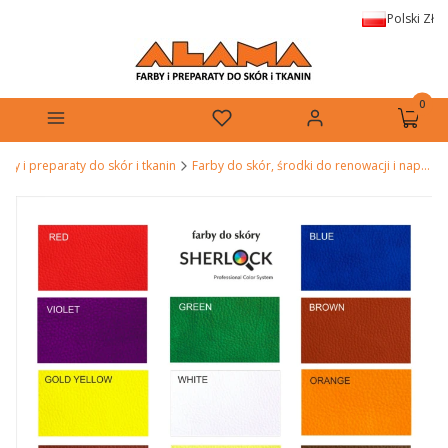
Polski
Zł
Produkt
Menu
Ulubione
Zaloguj się
Koszyk
by i preparaty do skór i tkanin
Farby do skór, środki do renowacji i napraw