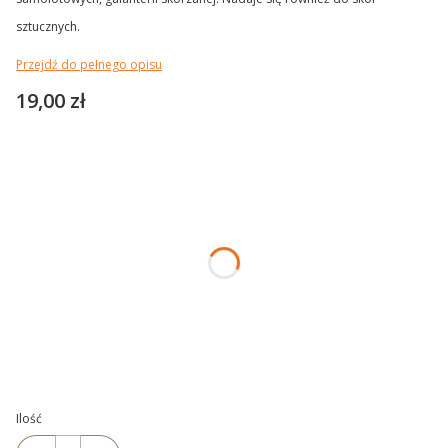
sztucznych.
Przejdź do pełnego opisu
Cena
19,00 zł
Wybierz wariant produktu:
Poszczególne warianty mogą różnić się ceną
*
POJEMNOŚĆ
Wybierz
*
KOLOR
Wybierz
Ilość