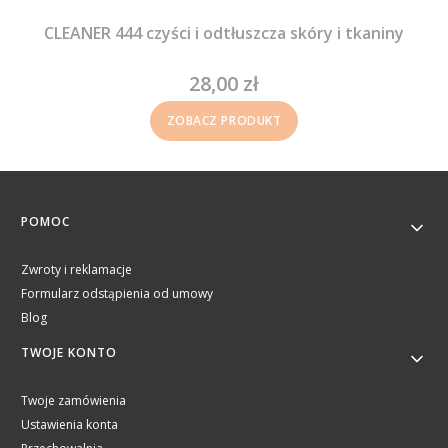
CLEANER 444 czyści i odtłuszcza skóry i tkaniny
28,00 zł
Cena
ZOBACZ PRODUKT
Linki w stopce
POMOC
Zwroty i reklamacje
Formularz odstąpienia od umowy
Blog
TWOJE KONTO
Twoje zamówienia
Ustawienia konta