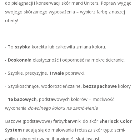
do pielęgnacji i konserwacji skór marki Uniters. Popraw wygląd
swojego skórzanego wyposażenia – wybierz farbę z naszej
oferty!
- To
szybka
korekta lub całkowita zmiana koloru.
-
Doskonała
elastyczność i odporność na mokre ścieranie.
- Szybkie, precyzyjne,
trwałe
poprawki.
- Szybkoschnące, wodorozcieńczalne,
bezzapachowe
kolory.
-
16 bazowych
, podstawowych kolorów + możliwość
wykonania
dowolnego koloru na zamówienie
Bazowe (podstawowe) farby/barwniki do skór
Sherlock Color
System
nadają się do malowania i retuszu skór typu: semi-
anilina, pigmentowane (barwione), skaj, bycast.