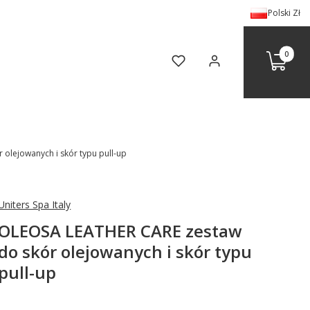
Polski
Zł
Produkty 
Koszyk
Ulubione
Zaloguj się
olejowanych i skór typu pull-up
Uniters Spa Italy
OLEOSA LEATHER CARE zestaw
do skór olejowanych i skór typu
pull-up