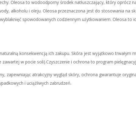
echy. Oleosa to wodoodporny środek natłuszczający, który oprócz n
dy, alkoholu i oleju. Oleosa przeznaczona jest do stosowania na skó
 wyblaknięć spowodowanych codziennym użytkowaniem. Oleosa to ideal
naturalną konsekwencją ich zakupu. Skóra jest wyjątkowo trwałym m
 zawartej w pocie soli).Czyszczenie i ochrona to program pielęgnacyj
my, zapewniając atrakcyjny wygląd skóry, ochrona gwarantuje orygina
ypadkowych i uciążliwych zabrudzeń.